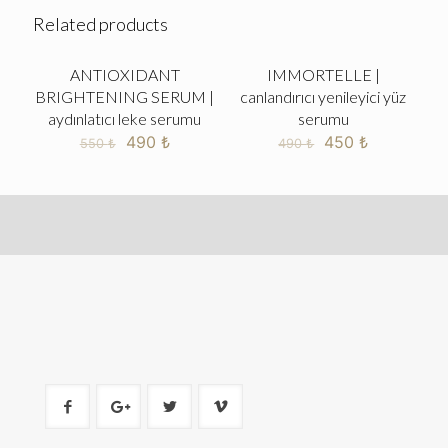
Related products
ANTIOXIDANT
IMMORTELLE |
ON SALE
ON SALE
BRIGHTENING SERUM |
canlandırıcı yenileyici yüz
aydınlatıcı leke serumu
serumu
490
₺
450
₺
550
₺
490
₺