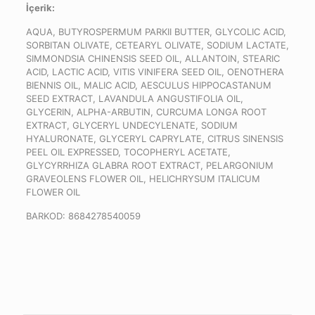
İçerik:
AQUA, BUTYROSPERMUM PARKII BUTTER, GLYCOLIC ACID,
SORBITAN OLIVATE, CETEARYL OLIVATE, SODIUM LACTATE,
SIMMONDSIA CHINENSIS SEED OIL, ALLANTOIN, STEARIC
ACID, LACTIC ACID, VITIS VINIFERA SEED OIL, OENOTHERA
BIENNIS OIL, MALIC ACID, AESCULUS HIPPOCASTANUM
SEED EXTRACT, LAVANDULA ANGUSTIFOLIA OIL,
GLYCERIN, ALPHA-ARBUTIN, CURCUMA LONGA ROOT
EXTRACT, GLYCERYL UNDECYLENATE, SODIUM
HYALURONATE, GLYCERYL CAPRYLATE, CITRUS SINENSIS
PEEL OIL EXPRESSED, TOCOPHERYL ACETATE,
GLYCYRRHIZA GLABRA ROOT EXTRACT, PELARGONIUM
GRAVEOLENS FLOWER OIL, HELICHRYSUM ITALICUM
FLOWER OIL
BARKOD: 8684278540059
Reviews
There are no reviews yet.
Only logged in customers who have purchased this product
may leave a review.