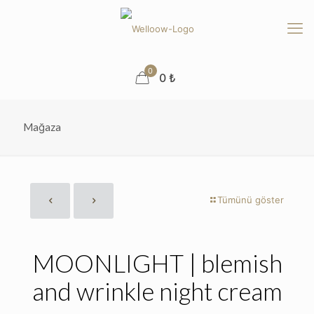
0
0 ₺
Mağaza
Tümünü göster
MOONLIGHT | blemish
and wrinkle night cream