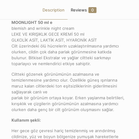
Description
Reviews
0
MOONLIGHT 50 ml e
blemish and wrinkle night cream
LEKE VE KIRIŞIKLIK GECE KREMİ 50 ml
GLKOLİK ASİT, LAKTİK ASİT, HYARONİK ASİT
Cilt üzerindeki ölü hücrelerin uzaklaştırılmasına yardımcı
olurken, cildin çok daha parlak görünmesine katkıda
bulunur. Bitkisel Ekstralar ve yağlar ciltteki sarkmayı
toparlayıcı ve nemlendirici etkiye sahiptir.
Ciltteki gözenek görünümünün azalmasına ve
temizlenmesine yardımcı olur. Özellikle güneş ışınlarına
maruz kalan ciltlerdeki ton eşitsizliklerinin giderilmesini
sağlayarak canlı ve
parlak bir görünüm ortaya koyar. Erken yaşlanma belirtileri,
kırışıklık ve çizgilerin görünümünün azalmasına yardımcı
olurken daha genç bir cilt görünüm oluşmasını sağlar.
Kullanım şekli:
Her gece göz çevresi hariç temizlenmiş ve arındırılmış
cildinize, yüz ve boyun bölgenize yumuşak hareketlerle