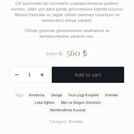
Cilt üzerindeki ölü hücrelerin uzaklaştırılmasına yardımcı
olurken, cildin çok daha parlak görünmesine katkıda bulunur.
Bitkisel Ekstralar ve yağlar ciltteki sarkmayi toparlayıcı ve
nemlendirici etkiye sahiptir.
Ciltteki gözenek görünümünün azalmasına ve
temizlenmesine yardımcı olur.
560
₺
650
₺
MOONLIGHT
Add to cart
|
blemish
and
wrinkle
Tags:
Arındırma
Denge
İnce çizgi Kırışıklık
Kremler
night
Leke Eğilimi
Mat ve Solgun Görünüm
cream
quantity
Nemlendirme Kuruluk
Category:
Kremler